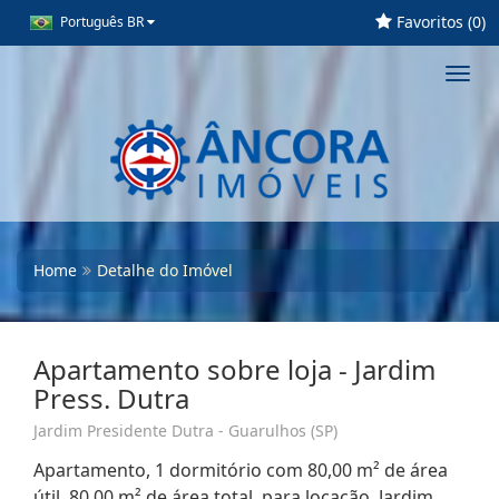
Favoritos (
0
)
Português BR
Toggl
navig
Home
Detalhe do Imóvel
Apartamento sobre loja - Jardim
Press. Dutra
Jardim Presidente Dutra - Guarulhos (SP)
Apartamento, 1 dormitório com 80,00 m² de área
útil, 80,00 m² de área total, para locação. Jardim