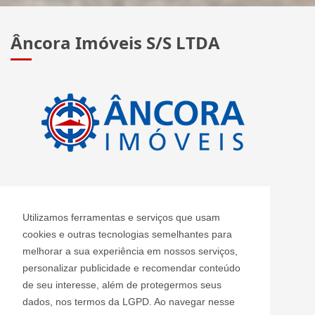
Âncora Imóveis S/S LTDA
CRECI: J 2420
Utilizamos ferramentas e serviços que usam
Informações de Contato
cookies e outras tecnologias semelhantes para
melhorar a sua experiência em nossos serviços,
personalizar publicidade e recomendar conteúdo
Âncora Imóveis S/S LTDA - J 2420
de seu interesse, além de protegermos seus
ancoraimoveis@uol.com.br
dados, nos termos da LGPD. Ao navegar nesse
(11) 2408-3955