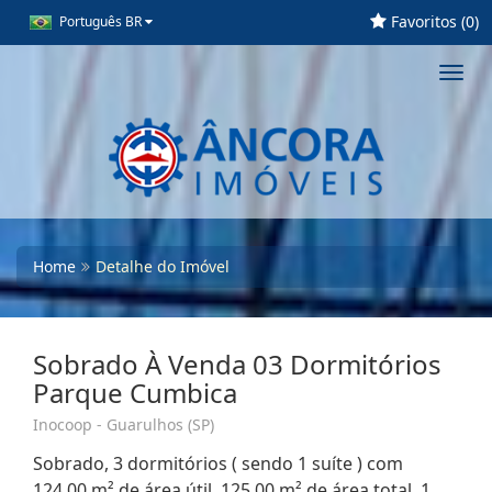
Favoritos (
0
)
Português BR
Toggl
navig
Home
Detalhe do Imóvel
Sobrado À Venda 03 Dormitórios
Parque Cumbica
Inocoop - Guarulhos (SP)
Sobrado, 3 dormitórios ( sendo 1 suíte ) com
124,00 m² de área útil, 125,00 m² de área total, 1