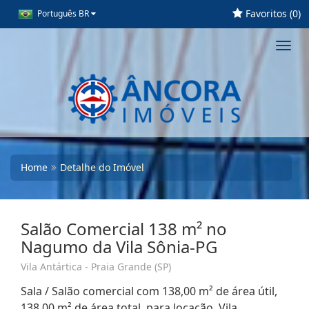
Favoritos (
0
)
Português BR
Toggl
navig
Home
Detalhe do Imóvel
Salão Comercial 138 m² no
Nagumo da Vila Sônia-PG
Vila Antártica - Praia Grande (SP)
Sala / Salão comercial com 138,00 m² de área útil,
138,00 m² de área total, para locação. Vila