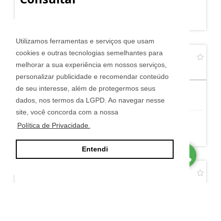
Utilizamos ferramentas e serviços que usam
cookies e outras tecnologias semelhantes para
SALA COMERCIAL - JARDIM PRESIDENTE DUTRA
melhorar a sua experiência em nossos serviços,
Jardim Presidente Dutra - Guarulhos
personalizar publicidade e recomendar conteúdo
de seu interesse, além de protegermos seus
2
dados, nos termos da LGPD. Ao navegar nesse
site, você concorda com a nossa
Política de Privacidade.
Consultar
Entendi
SALA COMERCIAL - VILA CARMELA 1
Vila Carmela I - Guarulhos
1