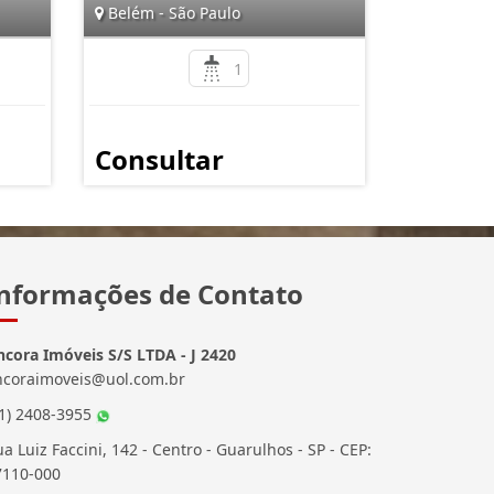
Belém - São Paulo
1
Consultar
nformações de Contato
ncora Imóveis S/S LTDA - J 2420
ncoraimoveis@uol.com.br
11) 2408-3955
a Luiz Faccini, 142 - Centro - Guarulhos - SP - CEP:
7110-000