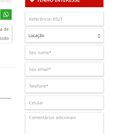
TENHO INTERESSE
oritos
a de
Locação
ssão