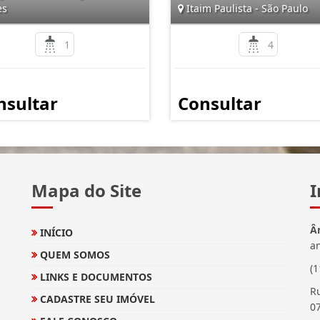
es
Itaim Paulista - São Paulo
1
4
nsultar
Consultar
Mapa do Site
I
Â
INÍCIO
a
QUEM SOMOS
(
LINKS E DOCUMENTOS
Ru
CADASTRE SEU IMÓVEL
0