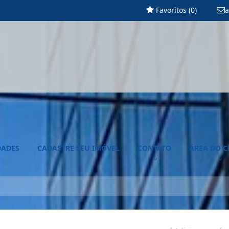
Favoritos (
0
)
a
DADES
CADASTRE SEU IMÓVEL
CONTATO
ÁREA DO C