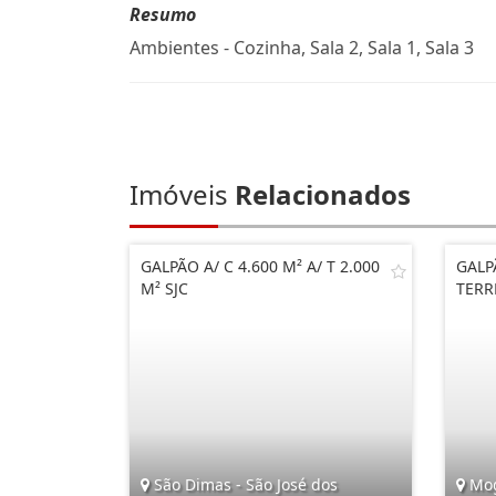
Resumo
Ambientes - Cozinha, Sala 2, Sala 1, Sala 3
Imóveis
Relacionados
GALPÃO A/ C 4.600 M² A/ T 2.000
GALP
M² SJC
TER
São Dimas - São José dos
Mog