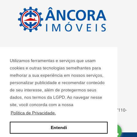
CRECI: J 2420
Utilizamos ferramentas e serviços que usam
Informações de Contato
cookies e outras tecnologias semelhantes para
melhorar a sua experiência em nossos serviços,
personalizar publicidade e recomendar conteúdo
Âncora Imóveis S/S LTDA - J 2420
de seu interesse, além de protegermos seus
ancoraimoveis@uol.com.br
dados, nos termos da LGPD. Ao navegar nesse
(11) 2408-3955
site, você concorda com a nossa
Rua Luiz Faccini, 142 - Centro - Guarulhos - SP - CEP: 07110-
Política de Privacidade.
000
Entendi