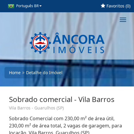
Favoritos (
0
)
Português BR
Toggl
navig
Home
Detalhe do Imóvel
Sobrado comercial - Vila Barros
Vila Barros - Guarulhos (SP)
Sobrado Comercial com 230,00 m² de área útil,
230,00 m² de área total, 2 vagas de garagem, para
locação. Vila Barros, Guarulhos (SP)