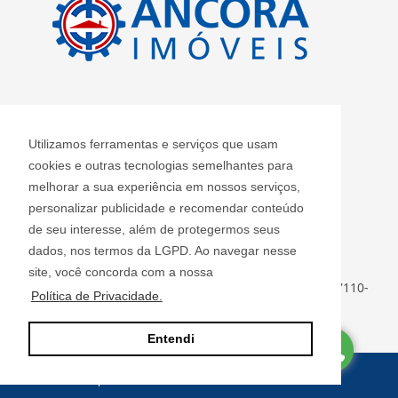
CRECI: J 2420
Utilizamos ferramentas e serviços que usam
Informações de Contato
cookies e outras tecnologias semelhantes para
melhorar a sua experiência em nossos serviços,
personalizar publicidade e recomendar conteúdo
Âncora Imóveis S/S LTDA - J 2420
de seu interesse, além de protegermos seus
ancoraimoveis@uol.com.br
dados, nos termos da LGPD. Ao navegar nesse
(11) 2408-3955
site, você concorda com a nossa
Rua Luiz Faccini, 142 - Centro - Guarulhos - SP - CEP: 07110-
Política de Privacidade.
000
Entendi
Site desenvolvido por
ImóvelOffice
© - Todos os direitos reservados