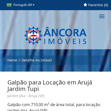
Favoritos (
0
)
Português BR
Toggl
navig
Home
Detalhe do Imóvel
Galpão para Locação em Arujá
Jardim Tupi
Jardim Jóia - Arujá (SP)
Galpão com 710,00 m² de área total, para locação.
Jardim Jóia, Arujá (SP)