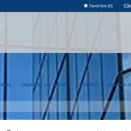
Favoritos (
0
)
a
DADES
CADASTRE SEU IMÓVEL
CONTATO
ÁREA DO C