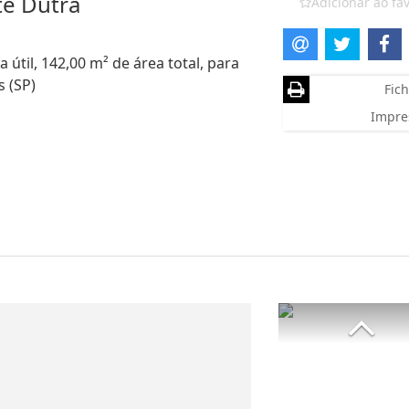
te Dutra
Adicionar ao fav
 útil, 142,00 m² de área total, para
s (SP)
Fich
Impre