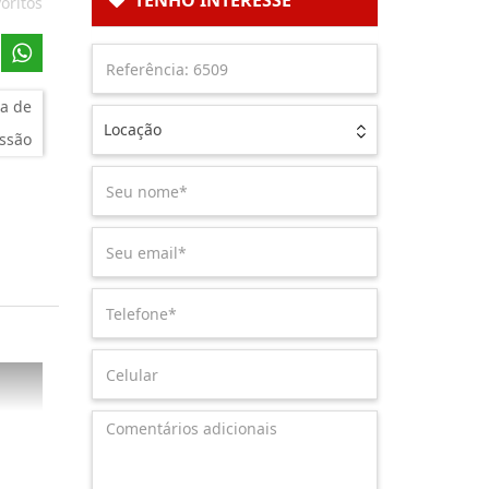
TENHO INTERESSE
oritos
a de
Locação
ssão