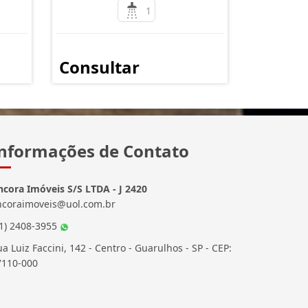
1
Consultar
nformações de Contato
ncora Imóveis S/S LTDA - J 2420
ncoraimoveis@uol.com.br
11) 2408-3955
a Luiz Faccini, 142 - Centro - Guarulhos - SP - CEP:
7110-000