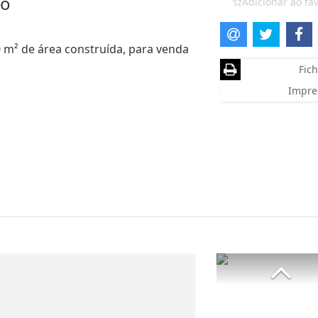
ão
Adicionar ao fav
0 m² de área construída, para venda
Fich
Impre