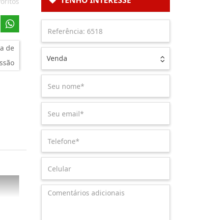
TENHO INTERESSE
oritos
a de
Venda
ssão