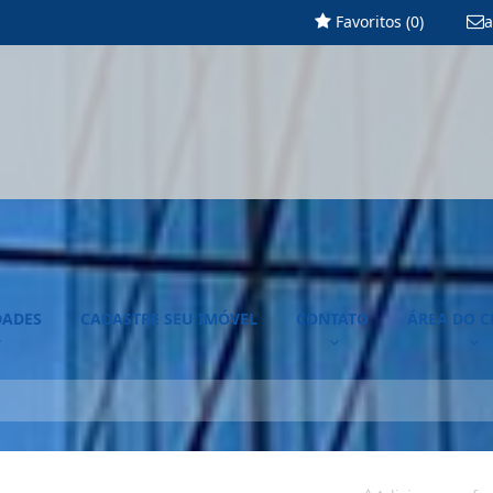
Favoritos (
0
)
a
DADES
CADASTRE SEU IMÓVEL
CONTATO
ÁREA DO C