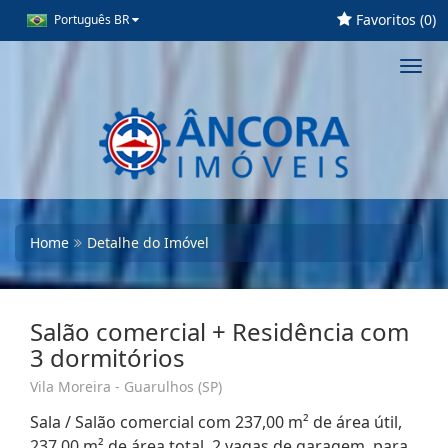
Favoritos (
0
)
Português BR
Toggl
navig
Home
Detalhe do Imóvel
Salão comercial + Residência com
3 dormitórios
Vila Moreira - Guarulhos (SP)
Sala / Salão comercial com 237,00 m² de área útil,
237,00 m² de área total, 2 vagas de garagem, para