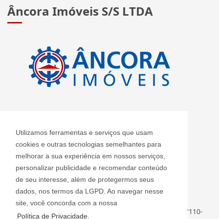
Âncora Imóveis S/S LTDA
CRECI: J 2420
Utilizamos ferramentas e serviços que usam
Informações de Contato
cookies e outras tecnologias semelhantes para
melhorar a sua experiência em nossos serviços,
personalizar publicidade e recomendar conteúdo
Âncora Imóveis S/S LTDA - J 2420
de seu interesse, além de protegermos seus
ancoraimoveis@uol.com.br
dados, nos termos da LGPD. Ao navegar nesse
(11) 2408-3955
site, você concorda com a nossa
Rua Luiz Faccini, 142 - Centro - Guarulhos - SP - CEP: 07110-
Política de Privacidade.