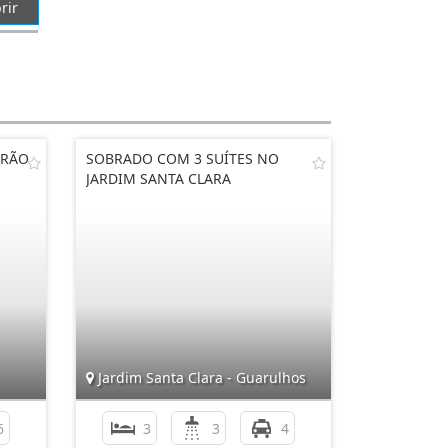
rir
DRÃO
SOBRADO COM 3 SUÍTES NO
JARDIM SANTA CLARA
Jardim Santa Clara - Guarulhos
6
3
3
4