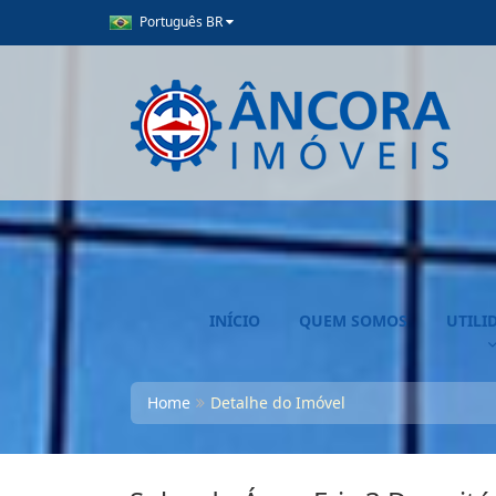
Português BR
INÍCIO
QUEM SOMOS
UTILI
Home
Detalhe do Imóvel