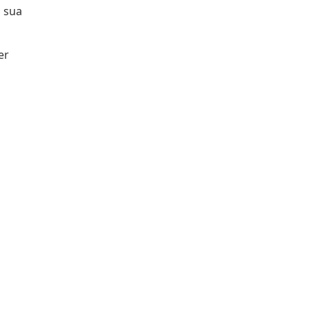
a sua
er