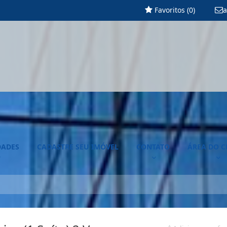
Favoritos (
0
)
a
DADES
CADASTRE SEU IMÓVEL
CONTATO
ÁREA DO C