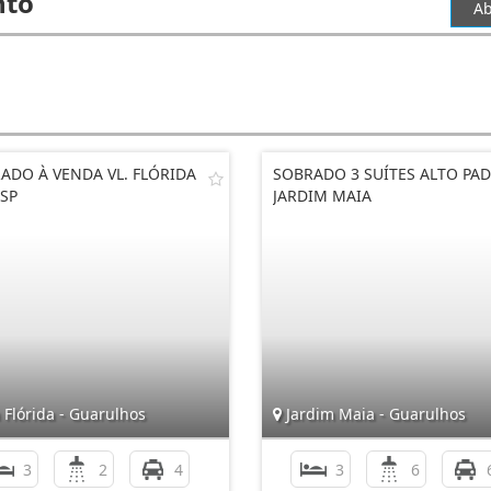
nto
Ab
ADO À VENDA VL. FLÓRIDA
SOBRADO 3 SUÍTES ALTO PA
 SP
JARDIM MAIA
 Flórida - Guarulhos
Jardim Maia - Guarulhos
3
2
4
3
6