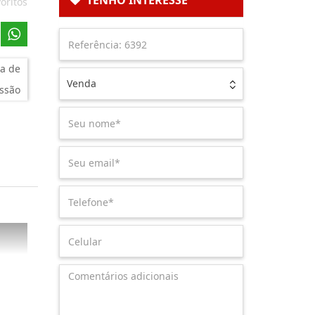
TENHO INTERESSE
oritos
a de
Venda
ssão