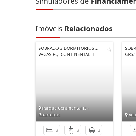
Simuladores de
Financiame
Imóveis
Relacionados
SOBRADO 3 DORMITÓRIOS 2
SOBR
VAGAS PQ. CONTINENTAL II
GRS/
Parque Continental II -
Guarulhos
Vila
3
3
2