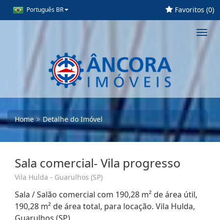
Favoritos (
0
)
Português BR
Toggl
navig
Home
Detalhe do Imóvel
Sala comercial- Vila progresso
Vila Hulda - Guarulhos (SP)
Sala / Salão comercial com 190,28 m² de área útil,
190,28 m² de área total, para locação. Vila Hulda,
Guarulhos (SP)