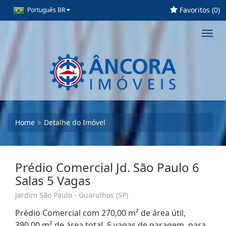
Favoritos (
0
)
Português BR
Toggl
navig
Home
Detalhe do Imóvel
Prédio Comercial Jd. São Paulo 6
Salas 5 Vagas
Jardim São Paulo - Guarulhos (SP)
Prédio Comercial com 270,00 m² de área útil,
390,00 m² de área total, 5 vagas de garagem, para