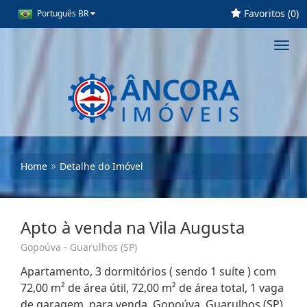
Favoritos (
0
)
Português BR
Toggl
navig
Home
Detalhe do Imóvel
Apto à venda na Vila Augusta
Gopoúva - Guarulhos (SP)
Apartamento, 3 dormitórios ( sendo 1 suíte ) com
72,00 m² de área útil, 72,00 m² de área total, 1 vaga
de garagem, para venda. Gopoúva, Guarulhos (SP)