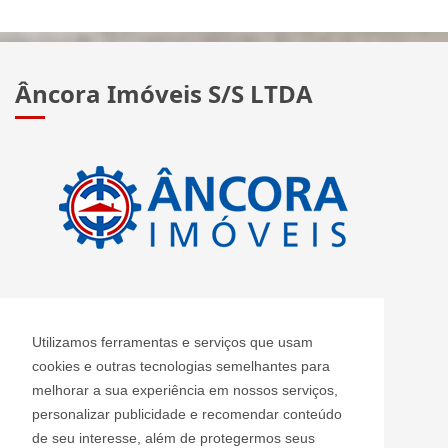
Âncora Imóveis S/S LTDA
CRECI: J 2420
Utilizamos ferramentas e serviços que usam
Informações de Contato
cookies e outras tecnologias semelhantes para
melhorar a sua experiência em nossos serviços,
personalizar publicidade e recomendar conteúdo
Âncora Imóveis S/S LTDA - J 2420
de seu interesse, além de protegermos seus
ancoraimoveis@uol.com.br