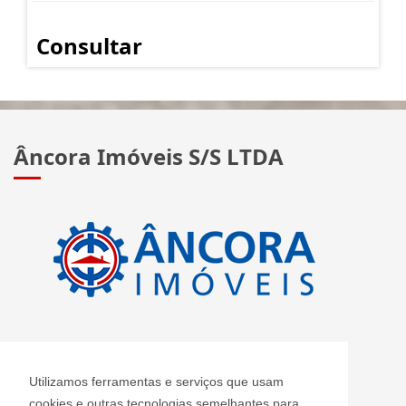
Consultar
Âncora Imóveis S/S LTDA
CRECI: J 2420
Utilizamos ferramentas e serviços que usam
Informações de Contato
cookies e outras tecnologias semelhantes para