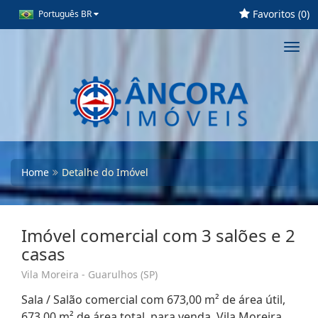
Favoritos (
0
)
Português BR
Toggl
navig
Home
Detalhe do Imóvel
Imóvel comercial com 3 salões e 2
casas
Vila Moreira - Guarulhos (SP)
Sala / Salão comercial com 673,00 m² de área útil,
673,00 m² de área total, para venda. Vila Moreira,