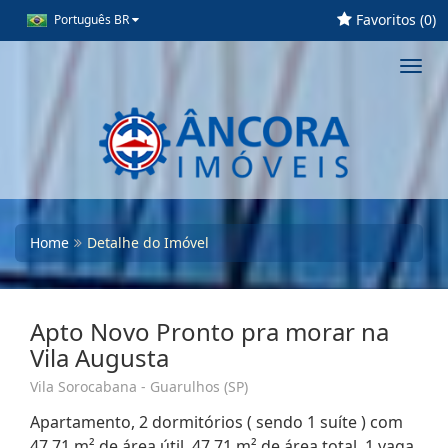
Favoritos (
0
)
Português BR
Toggl
navig
Home
Detalhe do Imóvel
Apto Novo Pronto pra morar na
Vila Augusta
Vila Sorocabana - Guarulhos (SP)
Apartamento, 2 dormitórios ( sendo 1 suíte ) com
47,71 m² de área útil, 47,71 m² de área total, 1 vaga