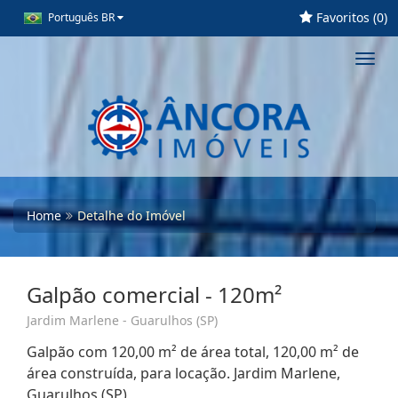
Favoritos (
0
)
Português BR
Toggl
navig
Home
Detalhe do Imóvel
Galpão comercial - 120m²
Jardim Marlene - Guarulhos (SP)
Galpão com 120,00 m² de área total, 120,00 m² de
área construída, para locação. Jardim Marlene,
Guarulhos (SP)