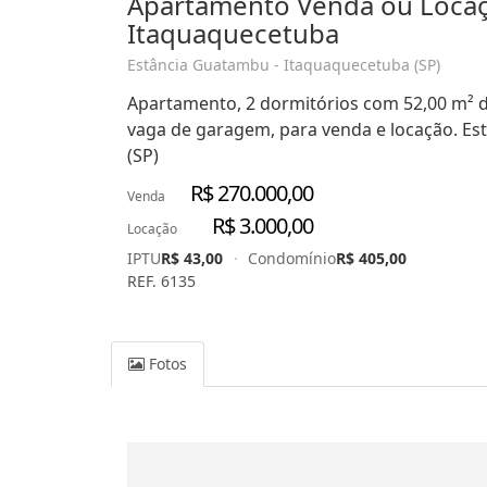
Apartamento Venda ou Loca
Itaquaquecetuba
Estância Guatambu - Itaquaquecetuba (SP)
Apartamento, 2 dormitórios com 52,00 m² de 
vaga de garagem, para venda e locação. E
(SP)
R$ 270.000,00
Venda
R$ 3.000,00
Locação
IPTU
R$ 43,00
·
Condomínio
R$ 405,00
REF. 6135
Fotos