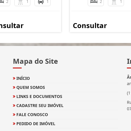
2
1
1
2
1
nsultar
Consultar
Mapa do Site
I
Â
INÍCIO
a
QUEM SOMOS
(
LINKS E DOCUMENTOS
Ru
CADASTRE SEU IMÓVEL
0
FALE CONOSCO
PEDIDO DE IMÓVEL