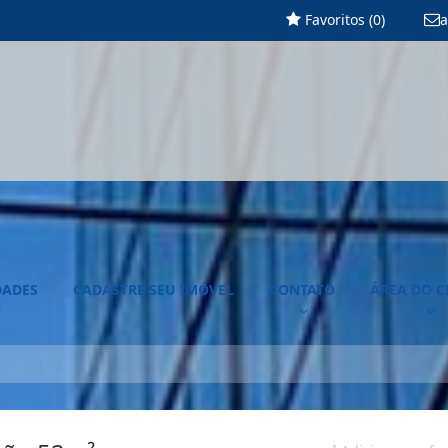
Favoritos (
0
)
a
DADES
CADASTRE SEU IMÓVEL
CONTATO
ÁREA DO C