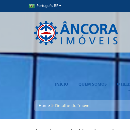
Português BR
INÍCIO
QUEM SOMOS
UTILI
Home
Detalhe do Imóvel