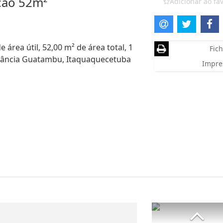
ção 52m²
Adicionar ao fav
área útil, 52,00 m² de área total, 1
Fich
stância Guatambu, Itaquaquecetuba
Impre