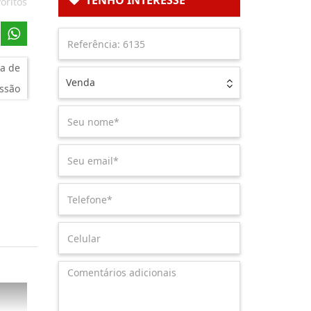
TENHO INTERESSE
oritos
a de
Venda
ssão