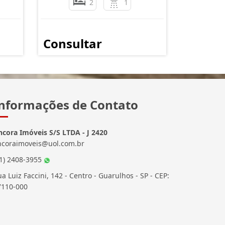
2
1
Consultar
nformações de Contato
ncora Imóveis S/S LTDA - J 2420
ncoraimoveis@uol.com.br
11) 2408-3955
a Luiz Faccini, 142 - Centro - Guarulhos - SP - CEP:
7110-000