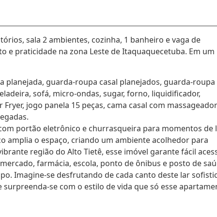
rios, sala 2 ambientes, cozinha, 1 banheiro e vaga de
o e praticidade na zona Leste de Itaquaquecetuba. Em um
la planejada, guarda-roupa casal planejados, guarda-roupa
ladeira, sofá, micro-ondas, sugar, forno, liquidificador,
Air Fryer, jogo panela 15 peças, cama casal com massageado
legadas.
om portão eletrônico e churrasqueira para momentos de l
viço amplia o espaço, criando um ambiente acolhedor para
ibrante região do Alto Tietê, esse imóvel garante fácil aces
rmercado, farmácia, escola, ponto de ônibus e posto de saú
mpo. Imagine-se desfrutando de cada canto deste lar sofist
e surpreenda-se com o estilo de vida que só esse apartame