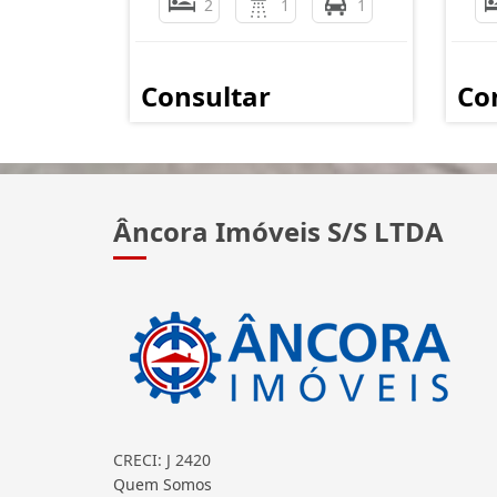
2
1
1
Consultar
Co
Âncora Imóveis S/S LTDA
CRECI: J 2420
Quem Somos