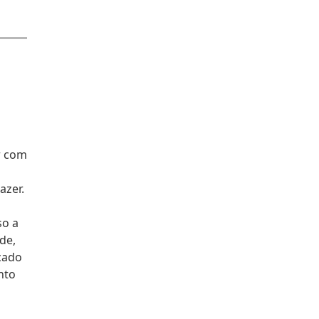
r com
azer.
so a
de,
icado
nto