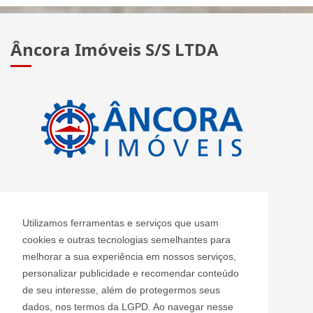
Âncora Imóveis S/S LTDA
CRECI: J 2420
Utilizamos ferramentas e serviços que usam
Informações de Contato
cookies e outras tecnologias semelhantes para
melhorar a sua experiência em nossos serviços,
personalizar publicidade e recomendar conteúdo
Âncora Imóveis S/S LTDA - J 2420
de seu interesse, além de protegermos seus
ancoraimoveis@uol.com.br
dados, nos termos da LGPD. Ao navegar nesse