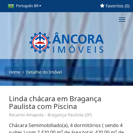
Favoritos (
0
)
Português BR
Toggl
navig
Home
Detalhe do Imóvel
Linda chácara em Bragança
Paulista com Piscina
Recanto Amapola - Bragança Paulista (SP)
Chácara Semimobiliado(a), 4 dormitórios ( sendo 4
suítes ) com 2.420,00 m² de área total, 420,00 m² de