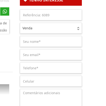
TENHO INTERESSE
oritos
a de
Venda
ssão