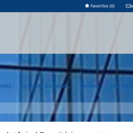
Favoritos (
0
)
a
DADES
CADASTRE SEU IMÓVEL
CONTATO
ÁREA DO C