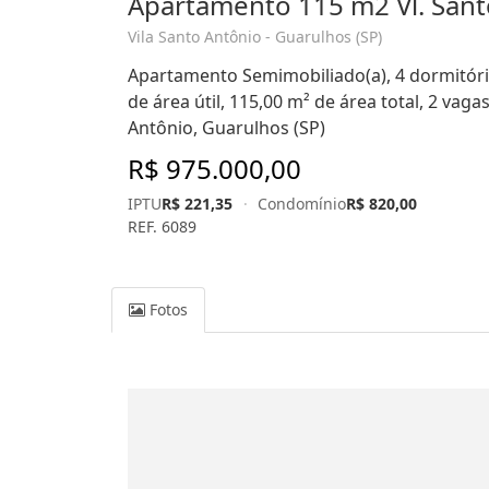
Apartamento 115 m2 Vl. Sant
Vila Santo Antônio - Guarulhos (SP)
Apartamento Semimobiliado(a), 4 dormitório
de área útil, 115,00 m² de área total, 2 vag
Antônio, Guarulhos (SP)
R$ 975.000,00
IPTU
R$ 221,35
·
Condomínio
R$ 820,00
REF. 6089
Fotos