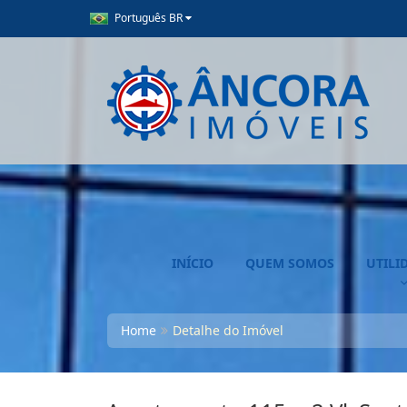
Português BR
INÍCIO
QUEM SOMOS
UTILI
Home
Detalhe do Imóvel