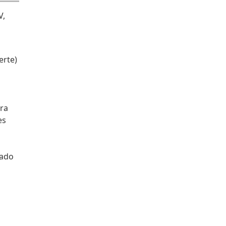
V,
erte)
ra
es
eado