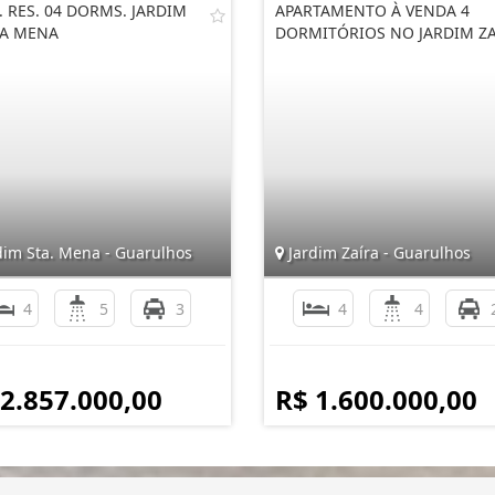
. RES. 04 DORMS. JARDIM
APARTAMENTO À VENDA 4
A MENA
DORMITÓRIOS NO JARDIM Z
dim Sta. Mena - Guarulhos
Jardim Zaíra - Guarulhos
4
5
3
4
4
 2.857.000,00
R$ 1.600.000,00