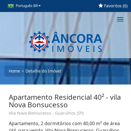
Favoritos (
0
)
Português BR
Toggl
navig
Home
Detalhe do Imóvel
Apartamento Residencial 40² - vila
Nova Bonsucesso
Vila Nova Bonsucesso - Guarulhos (SP)
Apartamento, 2 dormitórios com 40,00 m² de área
útil, para venda. Vila Nova Bonsucesso, Guarulhos