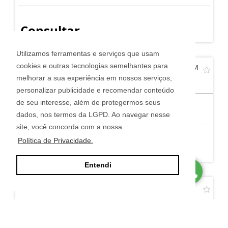
Consultar
Utilizamos ferramentas e serviços que usam
cookies e outras tecnologias semelhantes para
APARTAMENTO RESIDENCIAL - MOBILIADO - JARDIM
ZAIRA
melhorar a sua experiência em nossos serviços,
Jardim Zaíra - Guarulhos
personalizar publicidade e recomendar conteúdo
de seu interesse, além de protegermos seus
2
1
1
dados, nos termos da LGPD. Ao navegar nesse
site, você concorda com a nossa
Política de Privacidade.
Consultar
Entendi
APARTAMENTO COMERCIAL - CENTRO
Centro - Guarulhos
2
1