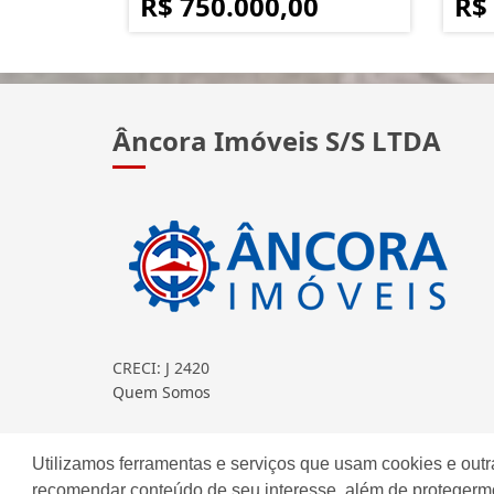
R$ 750.000,00
R$
Âncora Imóveis S/S LTDA
CRECI: J 2420
Quem Somos
Continue lendo...
Utilizamos ferramentas e serviços que usam cookies e outr
recomendar conteúdo de seu interesse, além de protegerm