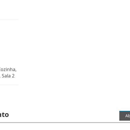
Cozinha,
 Sala 2
nto
Ab