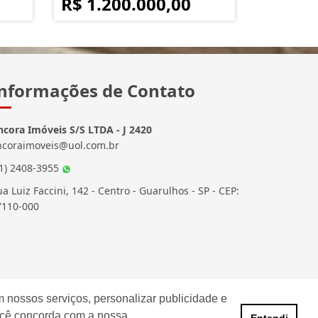
R$ 1.200.000,00
nformações de Contato
ncora Imóveis S/S LTDA - J 2420
ncoraimoveis@uol.com.br
11) 2408-3955
a Luiz Faccini, 142 - Centro - Guarulhos - SP - CEP:
7110-000
 nossos serviços, personalizar publicidade e
ocê concorda com a nossa
Entendi