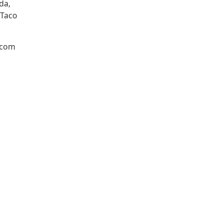
da,
 Taco
, com