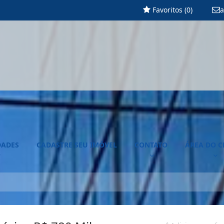
Favoritos (
0
)
a
DADES
CADASTRE SEU IMÓVEL
CONTATO
ÁREA DO C