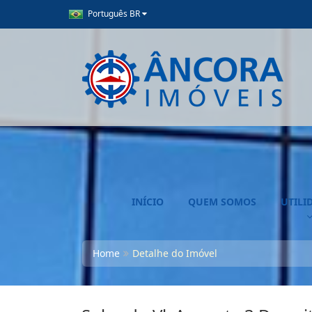
Português BR
INÍCIO
QUEM SOMOS
UTILI
Home
Detalhe do Imóvel