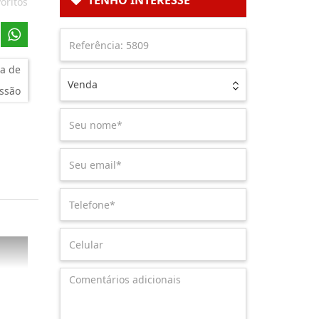
TENHO INTERESSE
oritos
a de
Venda
ssão