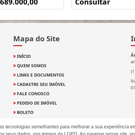
 689.000,00
Consultar
Mapa do Site
I
Â
INÍCIO
a
QUEM SOMOS
(
LINKS E DOCUMENTOS
Ru
CADASTRE SEU IMÓVEL
0
FALE CONOSCO
PEDIDO DE IMÓVEL
BOLETO
EXTRATO E INFORMES
as tecnologias semelhantes para melhorar a sua experiência em
os seus dados, nos termos da LGPD. Ao navegar nesse site, v