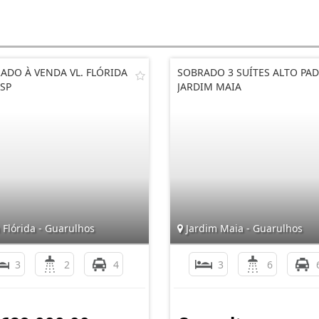
ADO À VENDA VL. FLÓRIDA
SOBRADO 3 SUÍTES ALTO PA
 SP
JARDIM MAIA
 Flórida - Guarulhos
Jardim Maia - Guarulhos
3
2
4
3
6