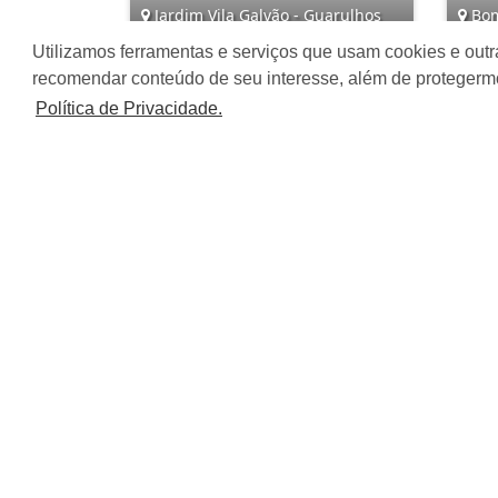
Jardim Vila Galvão - Guarulhos
Bom
Utilizamos ferramentas e serviços que usam cookies e outr
4
5
6
recomendar conteúdo de seu interesse, além de protegerm
Política de Privacidade.
R$ 1.500.000,00
R$
Âncora Imóveis S/S LTDA