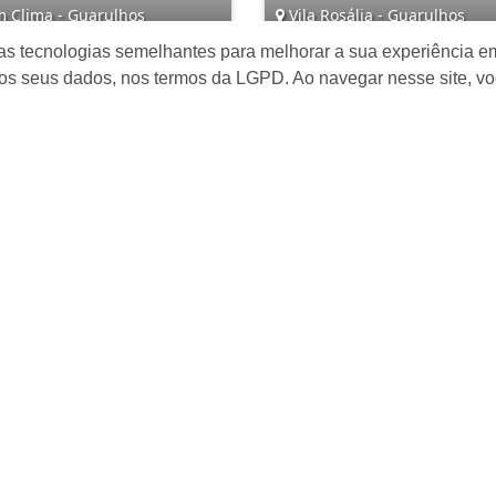
 Clima - Guarulhos
Vila Rosália - Guarulhos
as tecnologias semelhantes para melhorar a sua experiência em
4
3
3
4
2
os seus dados, nos termos da LGPD. Ao navegar nesse site, v
 695.000,00
R$ 1.900.000,00
Mapa do Site
I
Â
INÍCIO
a
QUEM SOMOS
(
LINKS E DOCUMENTOS
Ru
CADASTRE SEU IMÓVEL
0