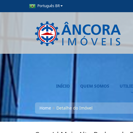
Português BR
INÍCIO
QUEM SOMOS
UTILI
Home
Detalhe do Imóvel