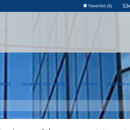
Favoritos (
0
)
a
DADES
CADASTRE SEU IMÓVEL
CONTATO
ÁREA DO C