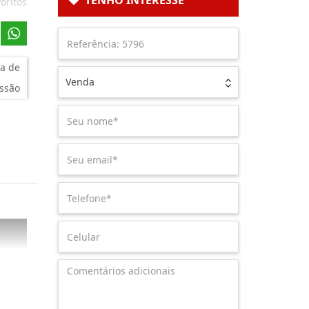
TENHO INTERESSE
oritos
a de
Venda
ssão