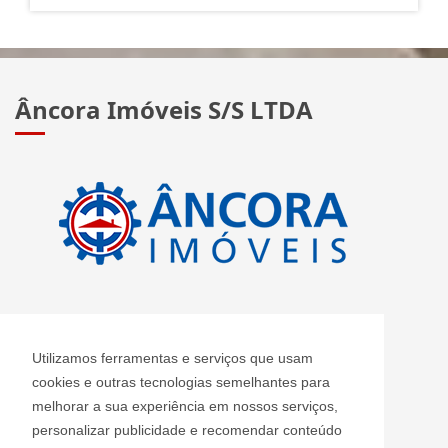
Âncora Imóveis S/S LTDA
CRECI: J 2420
Utilizamos ferramentas e serviços que usam
Informações de Contato
cookies e outras tecnologias semelhantes para
melhorar a sua experiência em nossos serviços,
personalizar publicidade e recomendar conteúdo
Âncora Imóveis S/S LTDA - J 2420