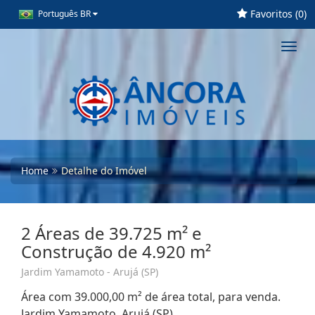
Favoritos (
0
)
Português BR
Toggl
navig
Home
Detalhe do Imóvel
2 Áreas de 39.725 m² e
Construção de 4.920 m²
Jardim Yamamoto - Arujá (SP)
Área com 39.000,00 m² de área total, para venda.
Jardim Yamamoto, Arujá (SP)