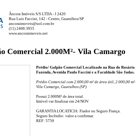
Âncora Imóveis S/S LTDA - J 2420
Rua Luiz Faccini, 142 - Centro, Guarulhos/SP
ancoraimoveis@uol.com.br
(11) 2408.3955
www.ancoraimoveis.net
ão Comercial 2.000M²- Vila Camargo
Prédio/ Galpão Comercial Localizado na Rua do Rosário a
Fazenda, Avenida Paulo Faccini e a Faculdade São Judas.
Prédio Comercial com 2.000,00 m² de área útil, 2.000,00 m² 
Vila Camargo, Guarulhos (SP)
Possui 2.000M² de área total.
Imóvel vai finalizar em 24/NOV.
GARANTIA LOCATICIA: Fiador ou Seguro Fiança.
Seguro Incêndio: valor a confirmar.
REF: 5759