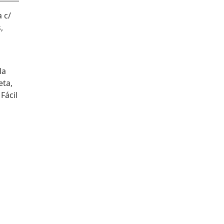
 c/
,
la
eta,
Fácil