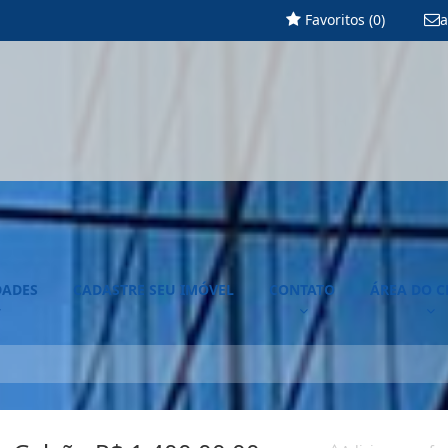
Favoritos (
0
)
a
DADES
CADASTRE SEU IMÓVEL
CONTATO
ÁREA DO C