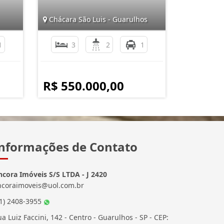
Chácara São Luis - Guarulhos
1
3
2
1
R$ 550.000,00
nformações de Contato
ncora Imóveis S/S LTDA - J 2420
ncoraimoveis@uol.com.br
11) 2408-3955
a Luiz Faccini, 142 - Centro - Guarulhos - SP - CEP: