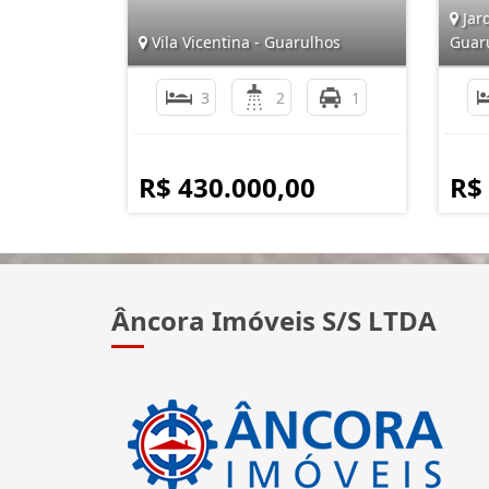
Jar
Vila Vicentina - Guarulhos
Guar
3
2
1
R$ 430.000,00
R$
Âncora Imóveis S/S LTDA