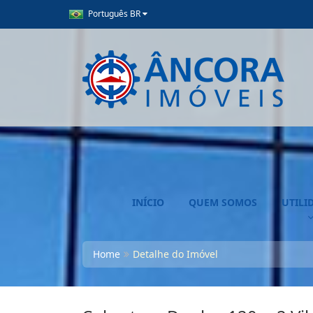
Português BR
INÍCIO
QUEM SOMOS
UTILI
Home
Detalhe do Imóvel