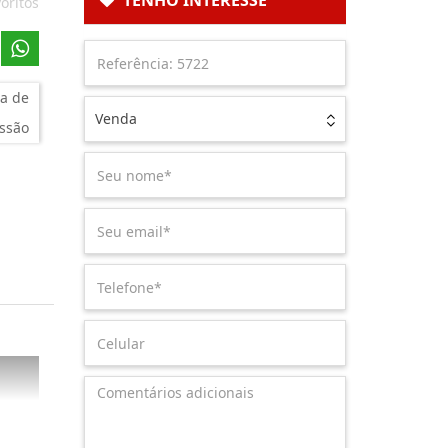
TENHO INTERESSE
oritos
a de
Venda
ssão