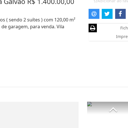
 Galvão R$ 1.400.00,00
Adicionar ao fav
s ( sendo 2 suítes ) com 120,00 m²
as de garagem, para venda. Vila
Fich
Impre