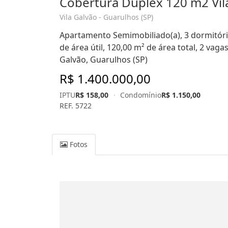
Cobertura Duplex 120 m2 Vila
Vila Galvão - Guarulhos (SP)
Apartamento Semimobiliado(a), 3 dormitório
de área útil, 120,00 m² de área total, 2 vag
Galvão, Guarulhos (SP)
R$ 1.400.000,00
IPTU
R$ 158,00
·
Condomínio
R$ 1.150,00
REF. 5722
Fotos