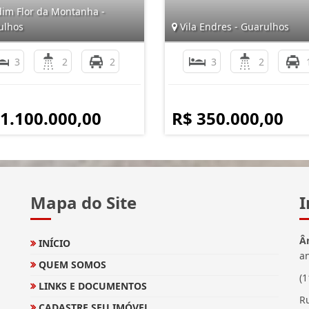
dim Flor da Montanha -
ulhos
Vila Endres - Guarulhos
3
2
2
3
2
 1.100.000,00
R$ 350.000,00
Mapa do Site
I
Â
INÍCIO
a
QUEM SOMOS
(
LINKS E DOCUMENTOS
Ru
CADASTRE SEU IMÓVEL