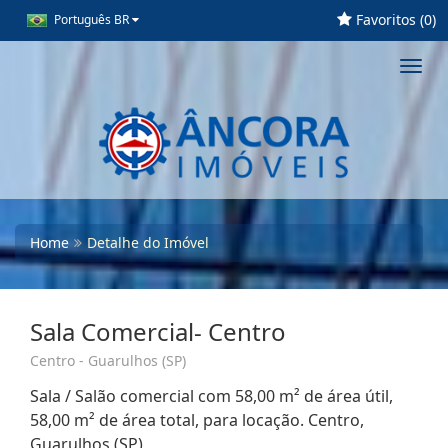
Favoritos (
0
)
Português BR
Toggl
navig
Home
Detalhe do Imóvel
Sala Comercial- Centro
Centro - Guarulhos (SP)
Sala / Salão comercial com 58,00 m² de área útil,
58,00 m² de área total, para locação. Centro,
Guarulhos (SP)