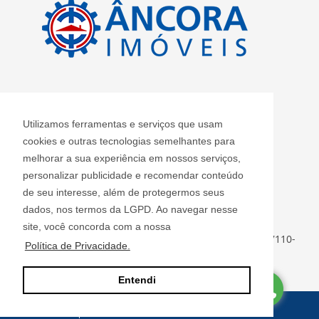
CRECI: J 2420
Utilizamos ferramentas e serviços que usam
Informações de Contato
cookies e outras tecnologias semelhantes para
melhorar a sua experiência em nossos serviços,
personalizar publicidade e recomendar conteúdo
Âncora Imóveis S/S LTDA - J 2420
de seu interesse, além de protegermos seus
ancoraimoveis@uol.com.br
dados, nos termos da LGPD. Ao navegar nesse
(11) 2408-3955
site, você concorda com a nossa
Rua Luiz Faccini, 142 - Centro - Guarulhos - SP - CEP: 07110-
Política de Privacidade.
000
Entendi
Site desenvolvido por
ImóvelOffice
© - Todos os direitos reservados