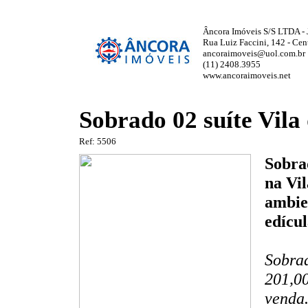
Âncora Imóveis S/S LTDA - 
Rua Luiz Faccini, 142 - Cen
ancoraimoveis@uol.com.br
(11) 2408.3955
www.ancoraimoveis.net
Sobrado 02 suíte Vila
Ref: 5506
Sobra
na Vil
ambie
edícul
Sobrad
201,00
venda.