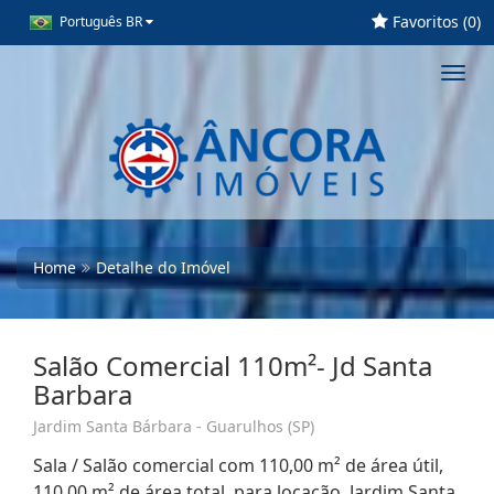
Favoritos (
0
)
Português BR
Toggl
navig
Home
Detalhe do Imóvel
Salão Comercial 110m²- Jd Santa
Barbara
Jardim Santa Bárbara - Guarulhos (SP)
Sala / Salão comercial com 110,00 m² de área útil,
110,00 m² de área total, para locação. Jardim Santa