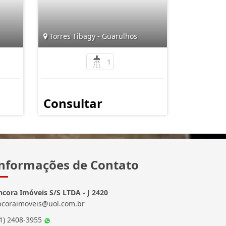
Torres Tibagy - Guarulhos
1
Consultar
nformações de Contato
ncora Imóveis S/S LTDA - J 2420
ncoraimoveis@uol.com.br
11) 2408-3955