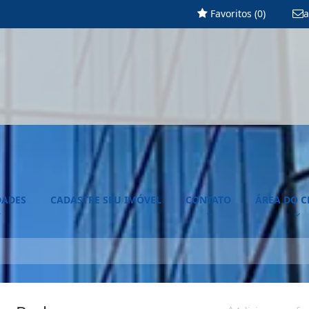
Favoritos (
0
)
a
DADES
CADASTRE SEU IMÓVEL
CONTATO
ÁREA DO C