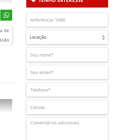
TENHO INTERESSE
oritos
a de
Locação
ssão