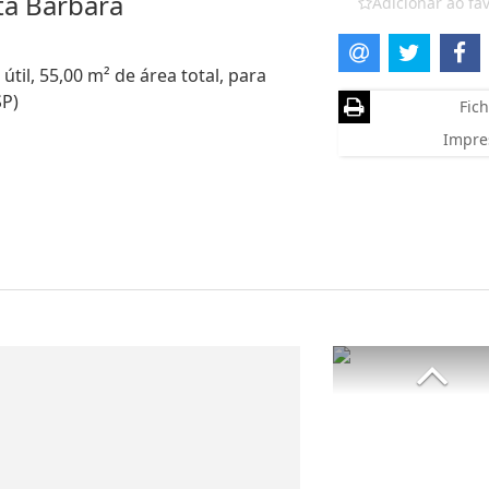
ta Barbara
Adicionar ao fav
útil, 55,00 m² de área total, para
SP)
Fich
Impre