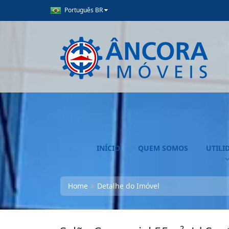
Português BR
INÍCIO
QUEM SOMOS
UTILI
Home
Detalhe do Imóvel