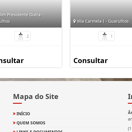
im Presidente Dutra -
ulhos
Vila Carmela I - Guarulhos
2
1
nsultar
Consultar
Mapa do Site
I
Â
INÍCIO
a
QUEM SOMOS
(
LINKS E DOCUMENTOS