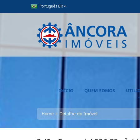
Português BR
INÍCIO
QUEM SOMOS
UTILI
Home
Detalhe do Imóvel