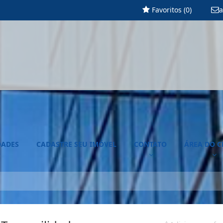
Favoritos (
0
)
a
DADES
CADASTRE SEU IMÓVEL
CONTATO
ÁREA DO C