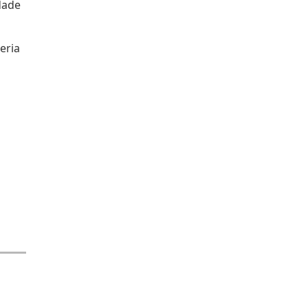
dade
eria