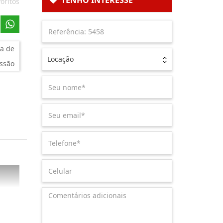
TENHO INTERESSE
oritos
a de
Locação
ssão