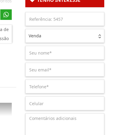
TENHO INTERESSE
oritos
a de
Venda
ssão