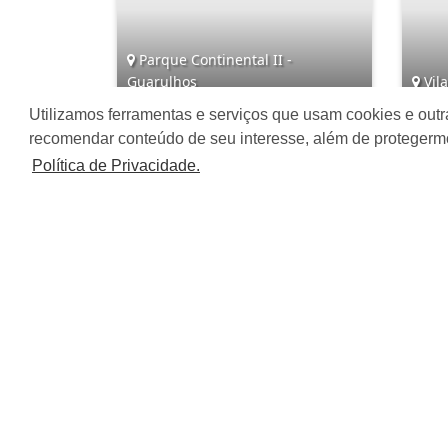
Parque Continental II -
Guarulhos
Vila
Utilizamos ferramentas e serviços que usam cookies e outr
3
3
2
recomendar conteúdo de seu interesse, além de protegerm
Política de Privacidade.
R$ 750.000,00
R$
Âncora Imóveis S/S LTDA