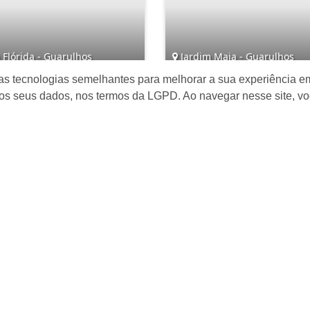
 Flórida - Guarulhos
Jardim Maia - Guarulhos
as tecnologias semelhantes para melhorar a sua experiência em
3
2
4
3
6
os seus dados, nos termos da LGPD. Ao navegar nesse site, v
 689.000,00
Consultar
Mapa do Site
I
Â
INÍCIO
a
QUEM SOMOS
(