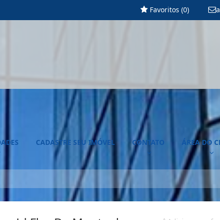
Favoritos (
0
)
a
DADES
CADASTRE SEU IMÓVEL
CONTATO
ÁREA DO C