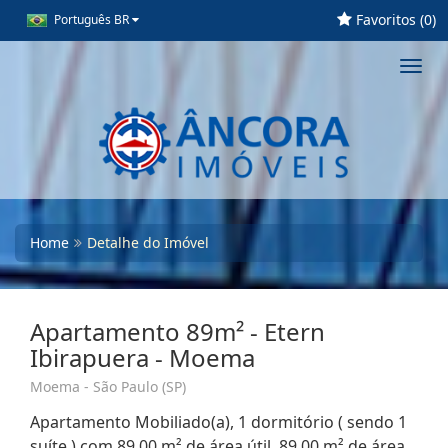
Favoritos (
0
)
Português BR
Toggl
navig
Home
Detalhe do Imóvel
Apartamento 89m² - Etern
Ibirapuera - Moema
Moema - São Paulo (SP)
Apartamento Mobiliado(a), 1 dormitório ( sendo 1
suíte ) com 89,00 m² de área útil, 89,00 m² de área