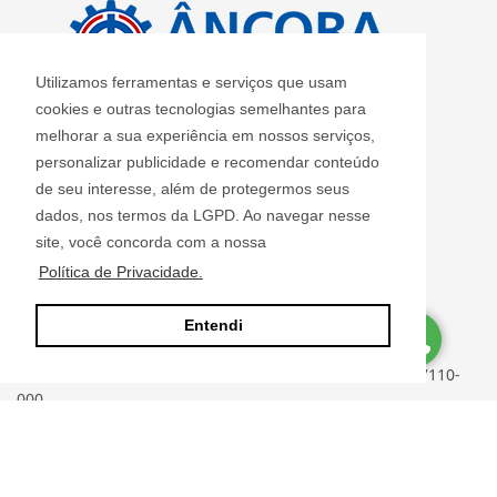
Utilizamos ferramentas e serviços que usam
cookies e outras tecnologias semelhantes para
melhorar a sua experiência em nossos serviços,
personalizar publicidade e recomendar conteúdo
CRECI: J 2420
de seu interesse, além de protegermos seus
Informações de Contato
dados, nos termos da LGPD. Ao navegar nesse
site, você concorda com a nossa
Política de Privacidade.
Âncora Imóveis S/S LTDA - J 2420
ancoraimoveis@uol.com.br
Entendi
(11) 2408-3955
Rua Luiz Faccini, 142 - Centro - Guarulhos - SP - CEP: 07110-
000
Site desenvolvido por
ImóvelOffice
© - Todos os direitos reservados