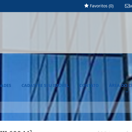
Favoritos (
0
)
a
DADES
CADASTRE SEU IMÓVEL
CONTATO
ÁREA DO C