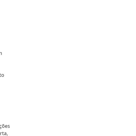
m
to
pções
rta,