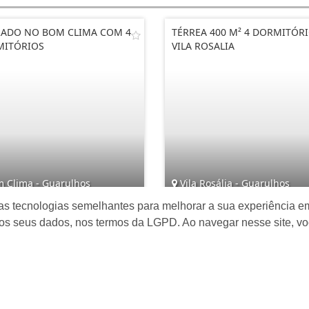
ADO NO BOM CLIMA COM 4
TÉRREA 400 M² 4 DORMITÓR
MITÓRIOS
VILA ROSALIA
 Clima - Guarulhos
Vila Rosália - Guarulhos
as tecnologias semelhantes para melhorar a sua experiência em
4
3
3
4
2
os seus dados, nos termos da LGPD. Ao navegar nesse site, v
 695.000,00
R$ 1.900.000,00