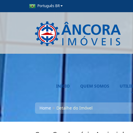
Português BR
INÍCIO
QUEM SOMOS
UTILI
Home
Detalhe do Imóvel