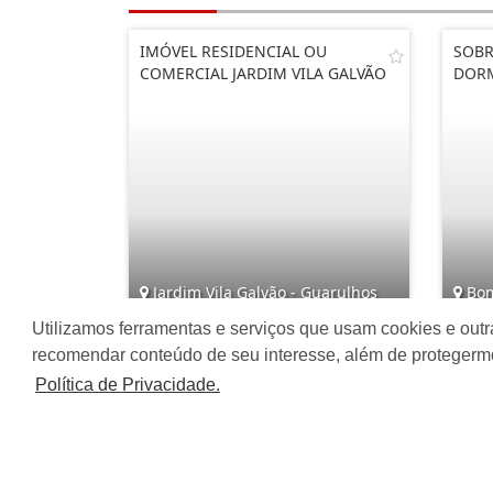
IMÓVEL RESIDENCIAL OU
SOBR
COMERCIAL JARDIM VILA GALVÃO
DOR
Jardim Vila Galvão - Guarulhos
Bom
Utilizamos ferramentas e serviços que usam cookies e outr
4
5
6
recomendar conteúdo de seu interesse, além de protegerm
Política de Privacidade.
R$ 1.500.000,00
R$