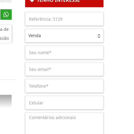
TENHO INTERESSE
oritos
a de
Venda
ssão