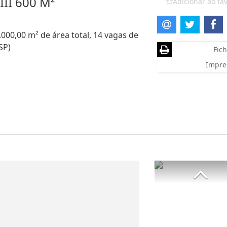
III 600 M²
Adicionar ao fav
.000,00 m² de área total, 14 vagas de
SP)
Fich
Impre