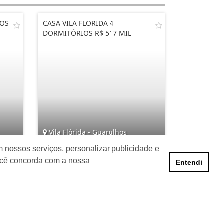
IOS
CASA VILA FLORIDA 4
DORMITÓRIOS R$ 517 MIL
Vila Flórida - Guarulhos
 nossos serviços, personalizar publicidade e
8
4
2
1
ocê concorda com a nossa
Entendi
R$ 517.000,00