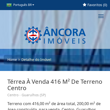
Favoritos (
0
)
Português BR
Toggl
navig
Home
Detalhe do Imóvel
Térrea À Venda 416 M² De Terreno
Centro
Centro - Guarulhos (SP)
Terreno com 416,00 m² de área total, 200,00 m² de
área construída, para venda. Centro, Guarulhos