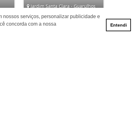
Jardim Santa Clara - Guarulhos
 nossos serviços, personalizar publicidade e
6
3
3
4
ocê concorda com a nossa
Entendi
R$ 1.200.000,00
nformações de Contato
ncora Imóveis S/S LTDA - J 2420