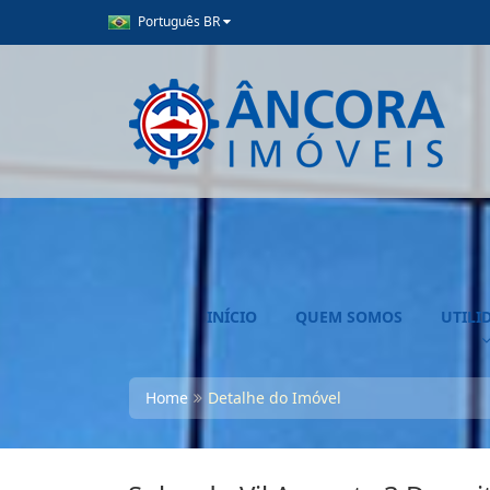
Português BR
INÍCIO
QUEM SOMOS
UTILI
Home
Detalhe do Imóvel