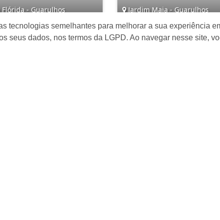
 Flórida - Guarulhos
Jardim Maia - Guarulhos
as tecnologias semelhantes para melhorar a sua experiência em
3
2
4
3
6
os seus dados, nos termos da LGPD. Ao navegar nesse site, v
 689.000,00
Consultar
Mapa do Site
I
Â
INÍCIO