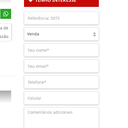
TENHO INTERESSE
oritos
a de
Venda
ssão