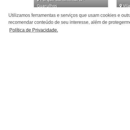
Guarulhos
Vila
Utilizamos ferramentas e serviços que usam cookies e outr
3
3
2
recomendar conteúdo de seu interesse, além de protegerm
Política de Privacidade.
R$ 750.000,00
R$
Âncora Imóveis S/S LTDA