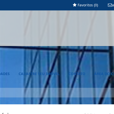
Favoritos (
0
)
a
DADES
CADASTRE SEU IMÓVEL
CONTATO
ÁREA DO C