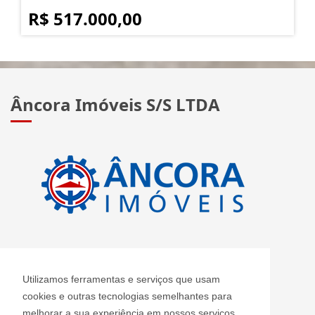
R$ 517.000,00
Âncora Imóveis S/S LTDA
CRECI: J 2420
Utilizamos ferramentas e serviços que usam
Informações de Contato
cookies e outras tecnologias semelhantes para
melhorar a sua experiência em nossos serviços,