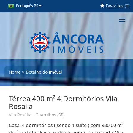
Favoritos (
0
)
Português BR
Toggl
navig
Home
Detalhe do Imóvel
Térrea 400 m² 4 Dormitórios Vila
Rosalia
Vila Rosália - Guarulhos (SP)
Casa, 4 dormitórios ( sendo 1 suíte ) com 930,00 m²
de área total, 8 vagas de garagem, para venda. Vila