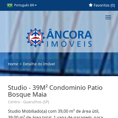
Favoritos (
0
)
Português BR
Toggl
navig
Home
Detalhe do Imóvel
Studio - 39M² Condominio Patio
Bosque Maia
Centro - Guarulhos (SP)
Studio Mobiliado(a) com 39,00 m² de área útil,
39,00 m² de área total, 1 vaga de garagem, para