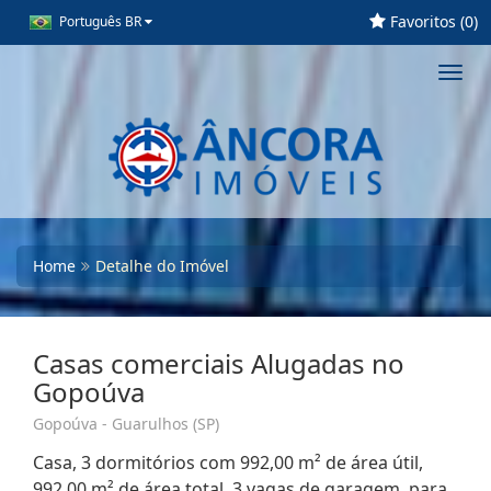
Favoritos (
0
)
Português BR
Toggl
navig
Home
Detalhe do Imóvel
Casas comerciais Alugadas no
Gopoúva
Gopoúva - Guarulhos (SP)
Casa, 3 dormitórios com 992,00 m² de área útil,
992,00 m² de área total, 3 vagas de garagem, para