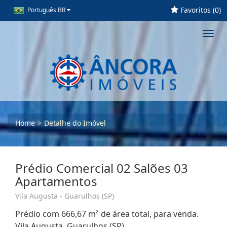
Favoritos (
0
)
Português BR
Toggl
navig
Home
Detalhe do Imóvel
Prédio Comercial 02 Salões 03
Apartamentos
Vila Augusta - Guarulhos (SP)
Prédio com 666,67 m² de área total, para venda.
Vila Augusta, Guarulhos (SP)