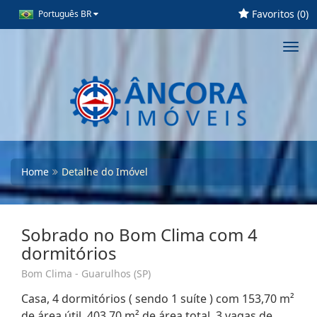
Favoritos (
0
)
Português BR
Toggl
navig
Home
Detalhe do Imóvel
Sobrado no Bom Clima com 4
dormitórios
Bom Clima - Guarulhos (SP)
Casa, 4 dormitórios ( sendo 1 suíte ) com 153,70 m²
de área útil, 403,70 m² de área total, 3 vagas de