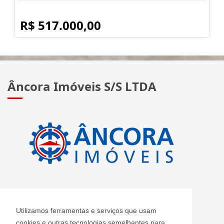
R$ 517.000,00
Âncora Imóveis S/S LTDA
CRECI: J 2420
Utilizamos ferramentas e serviços que usam
Informações de Contato
cookies e outras tecnologias semelhantes para