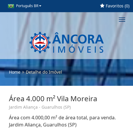
Favoritos (
0
)
Português BR
Toggl
navig
Home
Detalhe do Imóvel
Área 4.000 m² Vila Moreira
Jardim Aliança - Guarulhos (SP)
Área com 4.000,00 m² de área total, para venda.
Jardim Aliança, Guarulhos (SP)