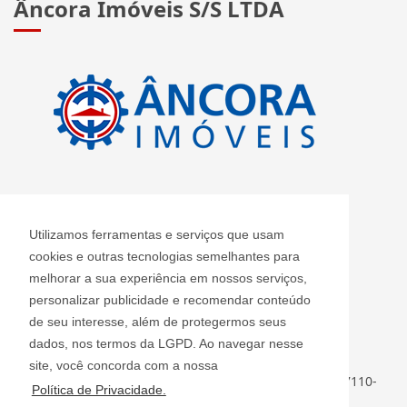
Âncora Imóveis S/S LTDA
CRECI: J 2420
Utilizamos ferramentas e serviços que usam
Informações de Contato
cookies e outras tecnologias semelhantes para
melhorar a sua experiência em nossos serviços,
personalizar publicidade e recomendar conteúdo
Âncora Imóveis S/S LTDA - J 2420
de seu interesse, além de protegermos seus
ancoraimoveis@uol.com.br
dados, nos termos da LGPD. Ao navegar nesse
(11) 2408-3955
site, você concorda com a nossa
Rua Luiz Faccini, 142 - Centro - Guarulhos - SP - CEP: 07110-
Política de Privacidade.
000