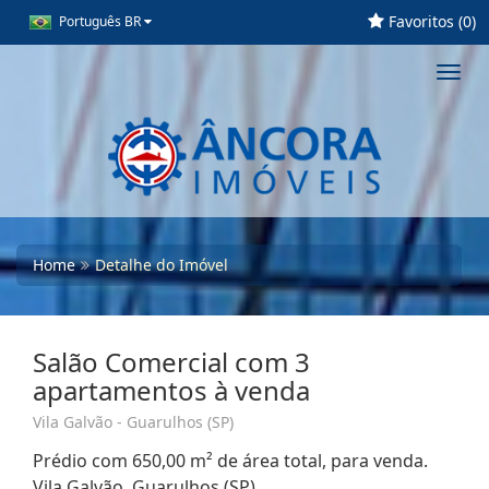
Favoritos (
0
)
Português BR
Toggl
navig
Home
Detalhe do Imóvel
Salão Comercial com 3
apartamentos à venda
Vila Galvão - Guarulhos (SP)
Prédio com 650,00 m² de área total, para venda.
Vila Galvão, Guarulhos (SP)