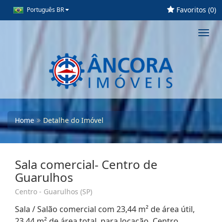
Favoritos (
0
)
Português BR
Toggl
navig
Home
Detalhe do Imóvel
Sala comercial- Centro de
Guarulhos
Centro - Guarulhos (SP)
Sala / Salão comercial com 23,44 m² de área útil,
23,44 m² de área total, para locação. Centro,