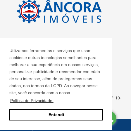
CRECI: J 2420
Utilizamos ferramentas e serviços que usam
Informações de Contato
cookies e outras tecnologias semelhantes para
melhorar a sua experiência em nossos serviços,
personalizar publicidade e recomendar conteúdo
Âncora Imóveis S/S LTDA - J 2420
de seu interesse, além de protegermos seus
ancoraimoveis@uol.com.br
dados, nos termos da LGPD. Ao navegar nesse
(11) 2408-3955
site, você concorda com a nossa
Rua Luiz Faccini, 142 - Centro - Guarulhos - SP - CEP: 07110-
Política de Privacidade.
000
Entendi
Site desenvolvido por
ImóvelOffice
© - Todos os direitos reservados