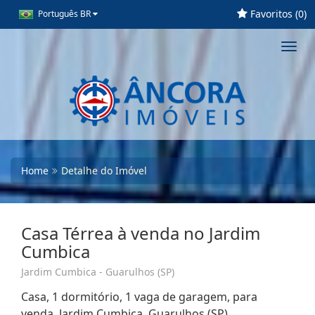
Favoritos (
0
)
Português BR
Toggl
navig
Home
Detalhe do Imóvel
Casa Térrea à venda no Jardim
Cumbica
Jardim Cumbica - Guarulhos (SP)
Casa, 1 dormitório, 1 vaga de garagem, para
venda. Jardim Cumbica, Guarulhos (SP)