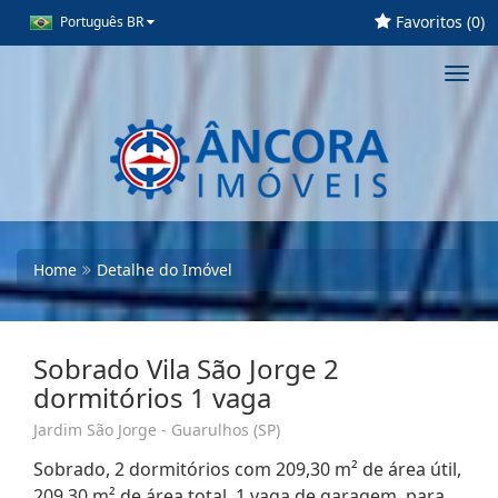
Favoritos (
0
)
Português BR
Toggl
navig
Home
Detalhe do Imóvel
Sobrado Vila São Jorge 2
dormitórios 1 vaga
Jardim São Jorge - Guarulhos (SP)
Sobrado, 2 dormitórios com 209,30 m² de área útil,
209,30 m² de área total, 1 vaga de garagem, para