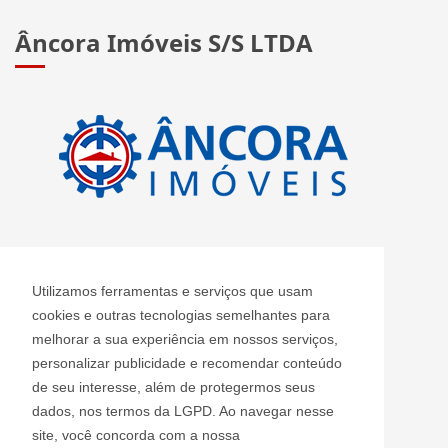
Âncora Imóveis S/S LTDA
CRECI: J 2420
Utilizamos ferramentas e serviços que usam
Informações de Contato
cookies e outras tecnologias semelhantes para
melhorar a sua experiência em nossos serviços,
personalizar publicidade e recomendar conteúdo
Âncora Imóveis S/S LTDA - J 2420
de seu interesse, além de protegermos seus
ancoraimoveis@uol.com.br
dados, nos termos da LGPD. Ao navegar nesse
(11) 2408-3955
site, você concorda com a nossa