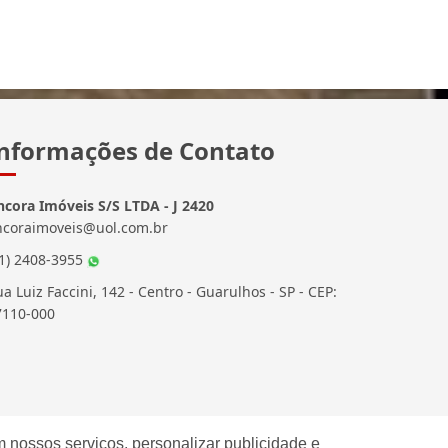
nformações de Contato
ncora Imóveis S/S LTDA - J 2420
ncoraimoveis@uol.com.br
11) 2408-3955
a Luiz Faccini, 142 - Centro - Guarulhos - SP - CEP:
7110-000
 nossos serviços, personalizar publicidade e