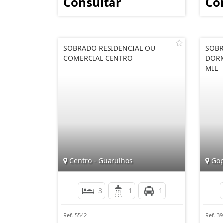
Consultar
Co
SOBRADO RESIDENCIAL OU
SOBR
COMERCIAL CENTRO
DORM
MIL
Centro - Guarulhos
Gop
3
1
1
Ref. 5542
Ref. 3