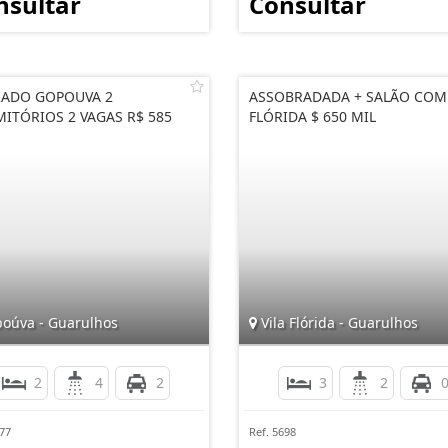
nsultar
Consultar
ADO GOPOUVA 2
ASSOBRADADA + SALÃO COML
ITÓRIOS 2 VAGAS R$ 585
FLÓRIDA $ 650 MIL
oúva - Guarulhos
Vila Flórida - Guarulhos
2
4
2
3
2
977
Ref. 5698