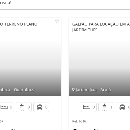
usca!
O TERRENO PLANO
GALPÃO PARA LOCAÇÃO EM A
JARDIM TUPI
bica - Guarulhos
Jardim Jóia - Arujá
0
0
0
0
1
367
Ref. 6516