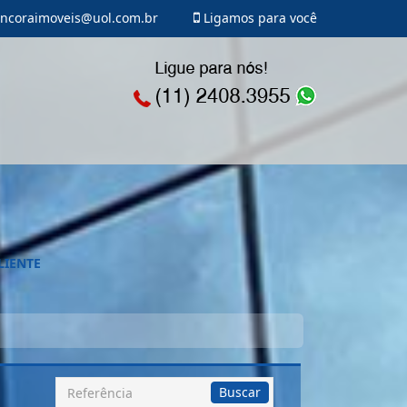
ncoraimoveis@uol.com.br
Ligamos para você
LIENTE
Busca
Buscar
por