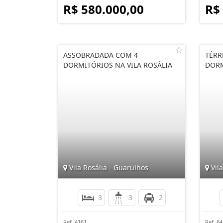
R$ 580.000,00
R$
ASSOBRADADA COM 4
TÉRR
DORMITÓRIOS NA VILA ROSÁLIA
DORM
Vila Rosália - Guarulhos
Vila
3
3
2
Ref. 4161
Ref. 6