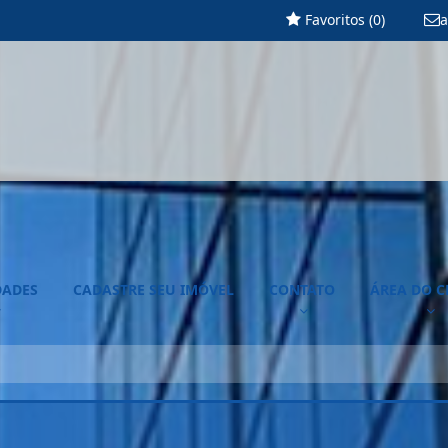
Favoritos (
0
)
a
DADES
CADASTRE SEU IMÓVEL
CONTATO
ÁREA DO C