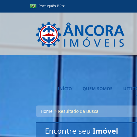
Português BR
INÍCIO
QUEM SOMOS
UTILI
Home
Resultado da Busca
Encontre seu
Imóvel